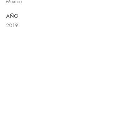
Mexico
AÑO
2019
CONTACTO
Naucalpan Estado de Mexico, Mexico
Tel
55 5393 8603
contacto@proyectodehospital.com
T
Todas las imagenes son propias y
corresponden a nuestra ejecucion de