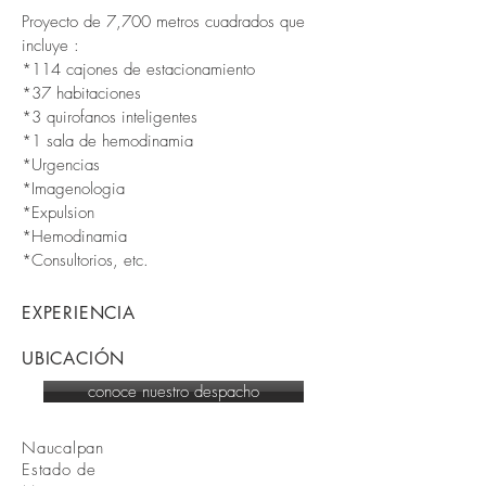
Proyecto de 7,700 metros cuadrados que
incluye :
*114 cajones de estacionamiento
*37 habitaciones
*3 quirofanos inteligentes
*1 sala de hemodinamia
*Urgencias
*Imagenologia
*Expulsion
*Hemodinamia
*Consultorios, etc.
EXPERIENCIA
UBICACIÓN
conoce nuestro despacho
Naucalpan
Estado de