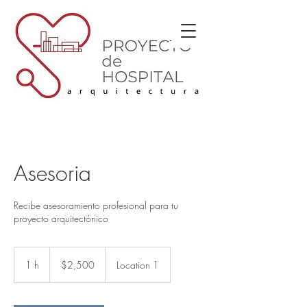
Asesoria
Recibe asesoramiento profesional para tu
proyecto arquitectónico
2,500
pesos
1 h
1
$2,500
Location 1
mexicanos